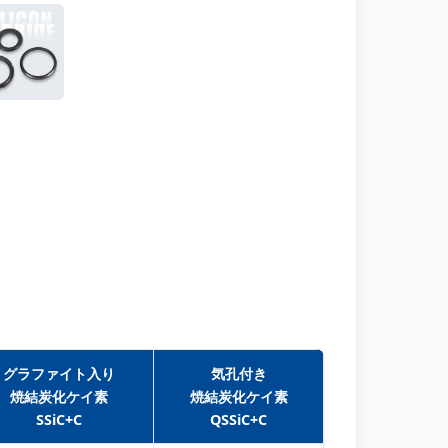
グラファイト入り
気孔付き
焼結炭化ケイ素
焼結炭化ケイ素
SSiC+C
QSSiC+C