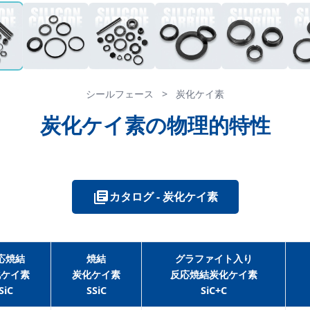
シールフェース
>
炭化ケイ素
炭化ケイ素の物理的特性
カタログ - 炭化ケイ素
応焼結
焼結
グラファイト入り
化ケイ素
炭化ケイ素
反応焼結炭化ケイ素
SiC
SSiC
SiC+C