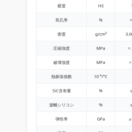
硬度
HS
気孔率
%
<
密度
g/cm³
3.0
圧縮強度
MPa
>
破壊強度
MPa
>
熱膨張係数
10⁻⁶/°C
SiC含有量
%
遊離シリコン
%
弾性率
GPa
≥