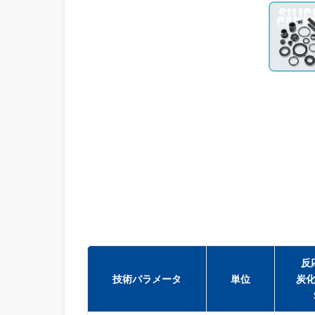
反
技術パラメータ
単位
炭