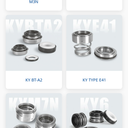
M3N
KY BT-A2
KY TYPE E41