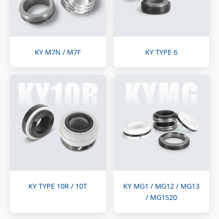
KY M7N / M7F
KY TYPE 6
KY TYPE 10R / 10T
KY MG1 / MG12 / MG13
/ MG1S20