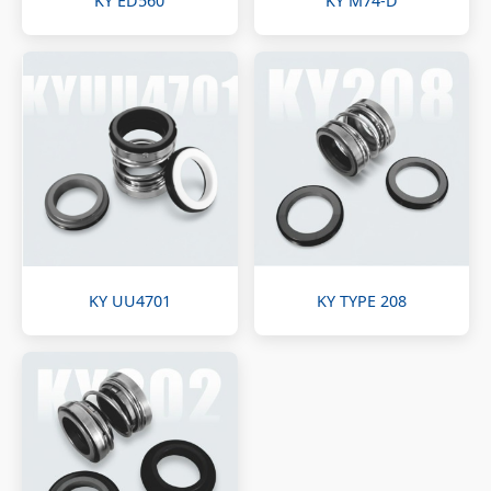
KY ED560
KY M74-D
KY UU4701
KY TYPE 208