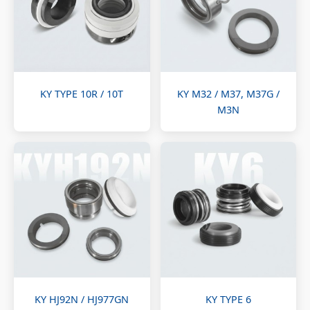
KY TYPE 10R / 10T
KY M32 / M37, M37G /
M3N
KY HJ92N / HJ977GN
KY TYPE 6