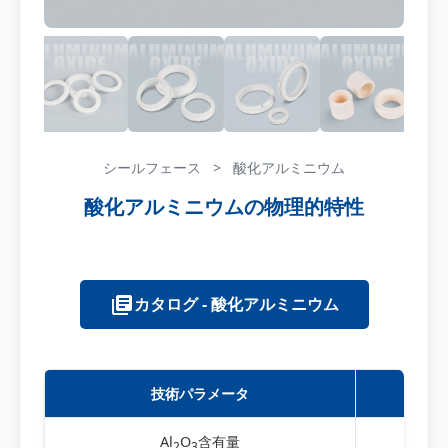
シールフェース
>
酸化アルミニウム
酸化アルミニウムの物理的特性
カタログ - 酸化アルミニウム
技術パラメータ
単
Al
O
含有量
2
3