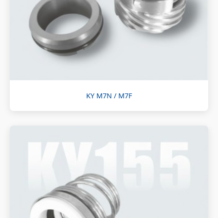
KY M7N / M7F