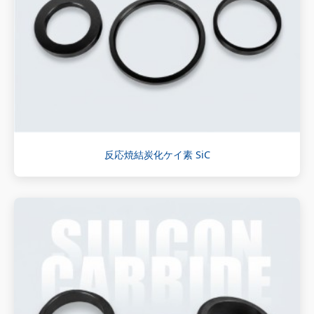
反応焼結炭化ケイ素 SiC