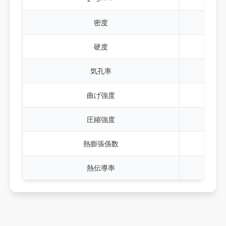
密度
g/c
硬度
HR
気孔率
曲げ強度
Mp
圧縮強度
Mp
熱膨張係数
10⁻
熱伝導率
W/M