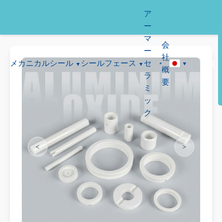
ア
ー
マ
会
ー
社
メカニカルシール
シールフェース
セ
概
ラ
要
ミ
ッ
ク
<
>