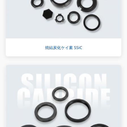
焼結炭化ケイ素 SSiC