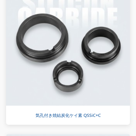
気孔付き焼結炭化ケイ素 QSSiC+C