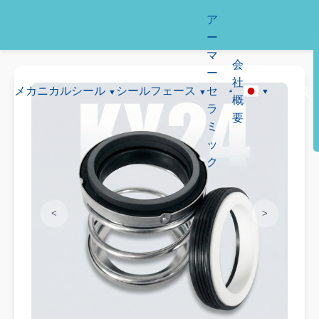
ア
ー
マ
会
ー
社
メカニカルシール
シールフェース
セ
概
ラ
要
ミ
ッ
ク
<
>