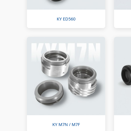
KY ED560
KY M7N / M7F