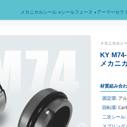
メカニカルシール
シールフェース
アーマーセラ
メカニカルシ
KY M74
メカニ
材質組み合わ
固定環:
アルミ
回転環:
Carb
二次シール:
スプリング 