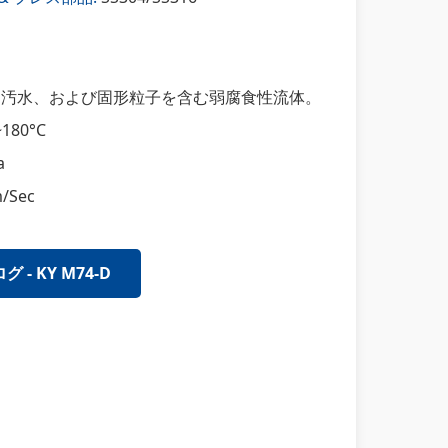
汚水、および固形粒子を含む弱腐食性流体。
~180°C
a
m/Sec
 - KY M74-D