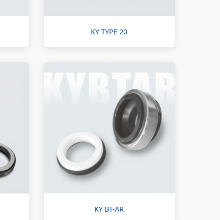
KY TYPE 20
KY BT-AR