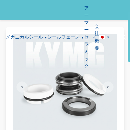
ア
ー
マ
会
ー
社
メカニカルシール
シールフェース
セ
概
ラ
要
ミ
ッ
ク
<
>