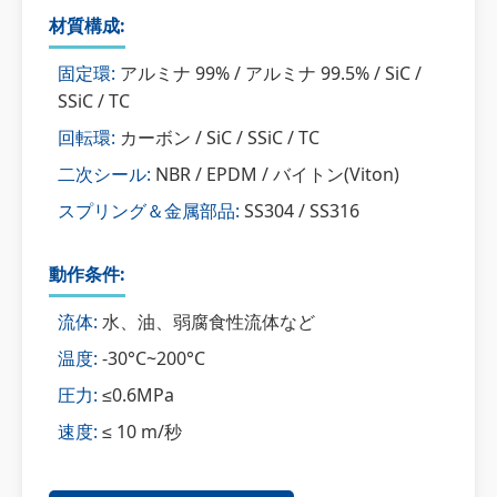
材質構成:
固定環:
アルミナ 99% / アルミナ 99.5% / SiC /
SSiC / TC
回転環:
カーボン / SiC / SSiC / TC
二次シール:
NBR / EPDM / バイトン(Viton)
スプリング＆金属部品:
SS304 / SS316
動作条件:
流体:
水、油、弱腐食性流体など
温度:
-30°C~200°C
圧力:
≤0.6MPa
速度:
≤ 10 m/秒