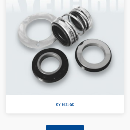
KY ED560