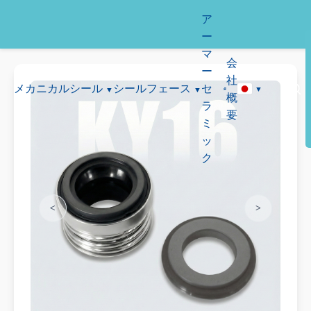
ア
ー
マ
会
ー
社
メカニカルシール
シールフェース
セ
概
ラ
要
ミ
ッ
ク
<
>