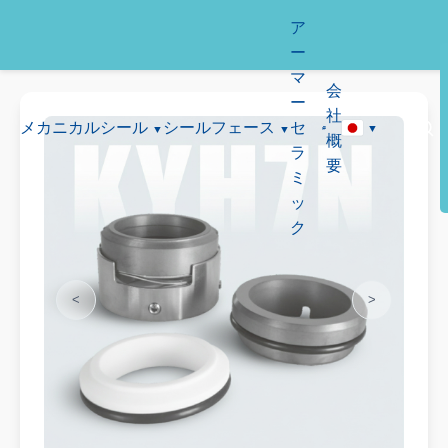
ア
ー
マ
会
ー
社
メカニカルシール
シールフェース
セ
概
ラ
要
ミ
ッ
ク
<
>