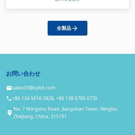
全製品
お問い合わせ
sales03@kyltd.com
+86 134 5616 2828, +86 138 6785 6735
No. 7 Mingshu Road, Jiangshan Town, Ningbo,
Zhejiang, China, 315191