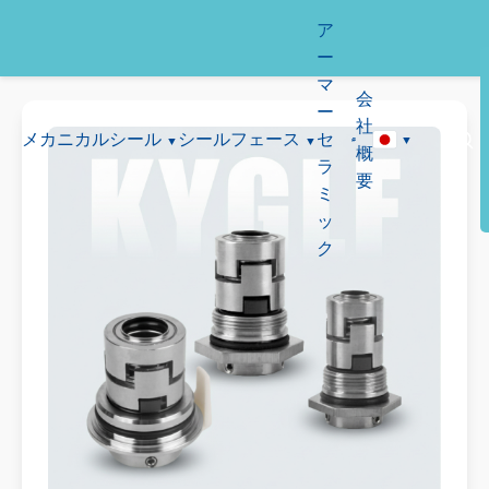
ア
ー
マ
会
ー
社
メカニカルシール
シールフェース
セ
概
ラ
要
ミ
ッ
ク