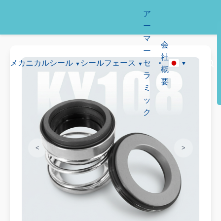
ア
ー
マ
会
ー
社
メカニカルシール
シールフェース
セ
概
ラ
要
ミ
ッ
ク
<
>