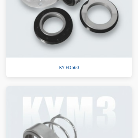
KY ED560