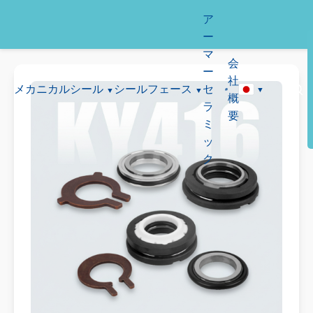
ア
ー
マ
会
ー
社
メカニカルシール
シールフェース
セ
概
ラ
要
ミ
ッ
ク