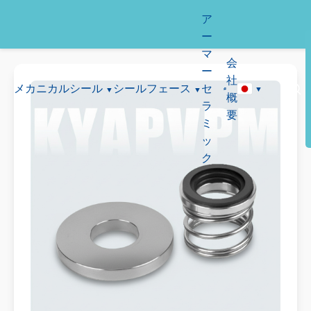
ア
ー
マ
会
ー
社
メカニカルシール
シールフェース
セ
概
ラ
要
ミ
ッ
ク