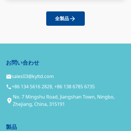
全製品
お問い合わせ
sales03@kyltd.com
+86 134 5616 2828, +86 138 6785 6735
No. 7 Mingshu Road, Jiangshan Town, Ningbo,
Zhejiang, China, 315191
製品