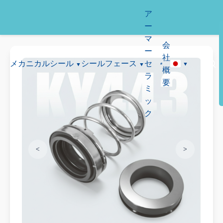
ア
ー
マ
会
ー
社
メカニカルシール
シールフェース
セ
概
ラ
要
ミ
ッ
ク
<
>