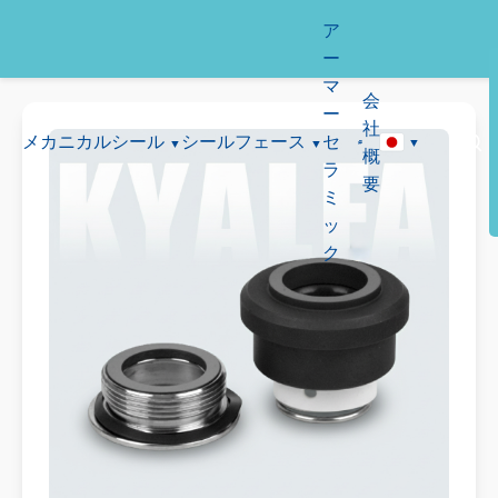
ア
ー
マ
会
ー
社
メカニカルシール
シールフェース
セ
概
ラ
要
ミ
ッ
ク