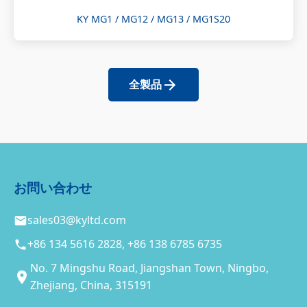
KY MG1 / MG12 / MG13 / MG1S20
全製品
お問い合わせ
sales03@kyltd.com
+86 134 5616 2828, +86 138 6785 6735
No. 7 Mingshu Road, Jiangshan Town, Ningbo,
Zhejiang, China, 315191