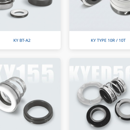
KY BT-A2
KY TYPE 10R / 10T