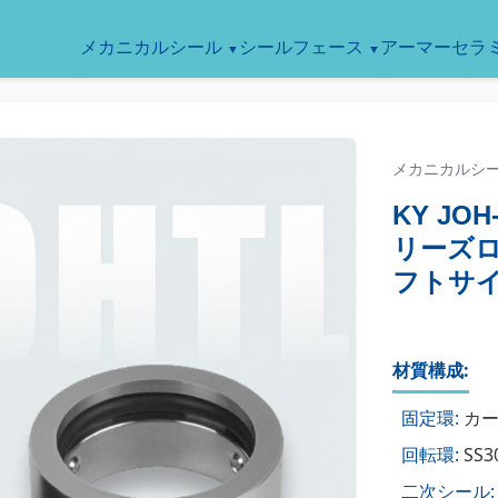
メカニカルシール
シールフェース
アーマーセラ
メカニカルシ
KY JO
リーズロ
フトサイズ
材質構成:
固定環:
カーボ
回転環:
SS3
二次シール: